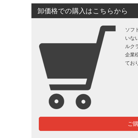
卸価格での購入はこちらから
ソフ
いな
ルク
企業
てお
ご