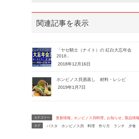
関連記事を表示
「ヤセ騎士（ナイト）の 紅白大忘年会
2018」
2018年12月16日
ホンビノス貝酒蒸し 材料・レシピ
2019年1月7日
カテゴリー
更新情報
,
ホンビノス貝料理
,
お知らせ
,
製品情
タグ
パスタ
ホンビノス貝
料理
作り方
ランチ
夕食