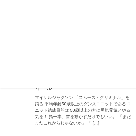
ンテスト審査員）
プロフィール LL MUSIC代表取締役 吉川しづ
数々のキッズダンサーを優勝に導く、 キッズダン
ス界のカリスマプロデューサー 「しづにゃん」 ダ
ンサー、コレオグラファー、キッズダンスチーム
プロデューサー、 イベントトー […]
2019年7月22日
更新情報
TSC50（チームスムクリ50）プロフ
ィール
マイケルジャクソン 「スムース・クリミナル」を
踊る 平均年齢50歳以上のダンスユニットである ユ
ニット結成目的は 50歳以上の方に勇気元気とやる
気を！ 指一本、首を動かすだけでもいい。 「まだ
まだこれからじゃないか」 「 […]